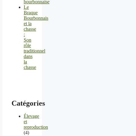
bourbonnaise
Le
Braque
Bourbonnais
et la
chasse
:
Son
rôle
traditionnel
dans
la
chasse
Catégories
Élevage
et
reproduction
(4)