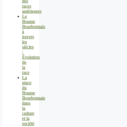
des
races
antérieures
Le
Braque
Bourbonnais
à
travers
les
siècles
:
Évolution
de
la
race
La
place
du
Braque
Bourbonnais
dans
la
culture
et la
société