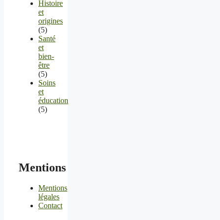
Histoire
et
origines
(5)
Santé
et
bien-
être
(5)
Soins
et
éducation
(5)
Mentions
Mentions
légales
Contact