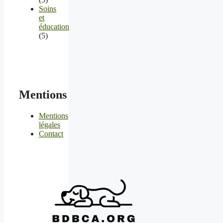
Soins
et
éducation
(5)
Mentions
Mentions
légales
Contact