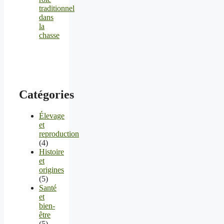
traditionnel
dans
la
chasse
Catégories
Élevage
et
reproduction
(4)
Histoire
et
origines
(5)
Santé
et
bien-
être
(5)