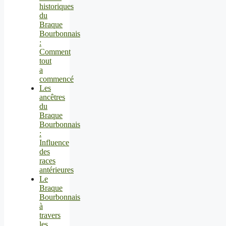
historiques
du
Braque
Bourbonnais
:
Comment
tout
a
commencé
Les
ancêtres
du
Braque
Bourbonnais
:
Influence
des
races
antérieures
Le
Braque
Bourbonnais
à
travers
les