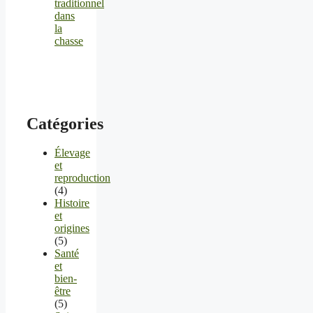
traditionnel
dans
la
chasse
Catégories
Élevage
et
reproduction
(4)
Histoire
et
origines
(5)
Santé
et
bien-
être
(5)