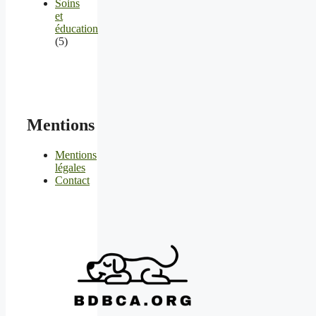
Soins
et
éducation
(5)
Mentions
Mentions
légales
Contact